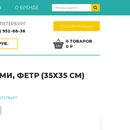
Ы
О БРЕНДЕ
-ПЕТЕРБУРГ
Вход / Регистрация
) 952-88-36
0 ТОВАРОВ
УБ.
0
a
, ФЕТР (35Х35 СМ)
утствует