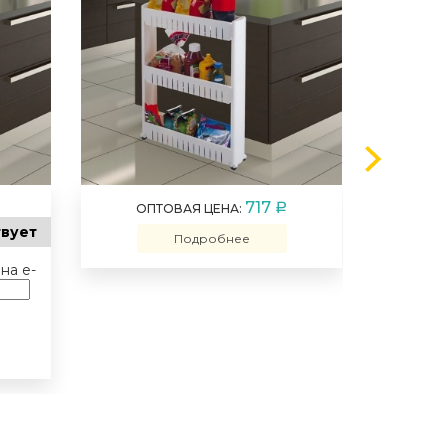
717
ОПТОВАЯ ЦЕНА:
a
ОПТ
твует
Подробнее
на e-