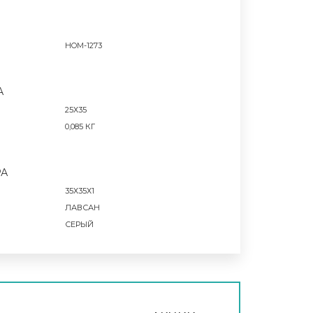
HOM-1273
А
25Х35
0,085 КГ
РА
35Х35Х1
ЛАВСАН
СЕРЫЙ